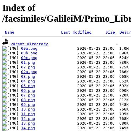
Index of
/facsimiles/GalileiM/Primo_Lib
Name
Last modified
Size
Desc
Parent Directory
00a.png
00b.png
00c.png
01.png
02.png
02a.png
03.png
04.png
05.png
06.png
07.png
08.png
09.png
10.png
11.png
12.png
13.png
14.png