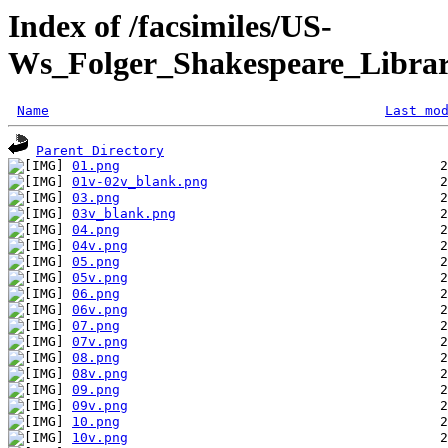
Index of /facsimiles/US-
Ws_Folger_Shakespeare_Librar
Name
Last mo
Parent Directory
01.png
01v-02v_blank.png
03.png
03v_blank.png
04.png
04v.png
05.png
05v.png
06.png
06v.png
07.png
07v.png
08.png
08v.png
09.png
09v.png
10.png
10v.png